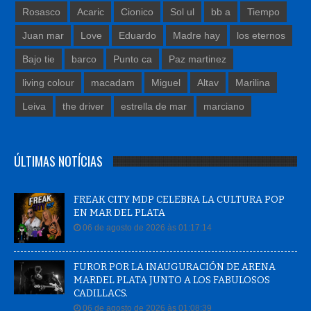
Rosasco
Acaric
Cionico
Sol ul
bb a
Tiempo
Juan mar
Love
Eduardo
Madre hay
los eternos
Bajo tie
barco
Punto ca
Paz martinez
living colour
macadam
Miguel
Altav
Marilina
Leiva
the driver
estrella de mar
marciano
ÚLTIMAS NOTÍCIAS
FREAK CITY MDP CELEBRA LA CULTURA POP
EN MAR DEL PLATA
06 de agosto de 2026 às 01:17:14
FUROR POR LA INAUGURACIÓN DE ARENA
MARDEL PLATA JUNTO A LOS FABULOSOS
CADILLACS.
06 de agosto de 2026 às 01:08:39