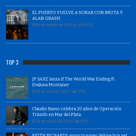
EL PUERTO VUELVE A SONAR CON BRUTA Y
ALAN GRASSI
06 de agosto de 2026 às 00:56:58
TOP 3
JP SAXE lanza If The World Was Ending ft.
Evaluna Montaner
08 de abril de 2020 |
5594
Claudio Basso celebra 20 años de Operación
Triunfo en Mar del Plata
26 de marzo de 2024 |
4625
KEITH RICHARDS anuncia super deluxe box set