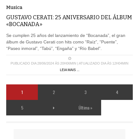
Musica
GUSTAVO CERATI: 25 ANIVERSARIO DEL ÁLBUM
«BOCANADA»
Se cumplen 25 años del lanzamiento de “Bocanada”, el gran
álbum de Gustavo Cerati con hits como “Raíz”, “Puente”,
“Paseo inmoral”, “Tabú”, “Engaña” y “Río Babel”.
PUBLICADO DIA 28/06/2024 ÀS 20H06MIN | ATUALIZADO DIA ÀS 12H04MIN
LEIA MAIS ...
1
2
3
4
5
Última »