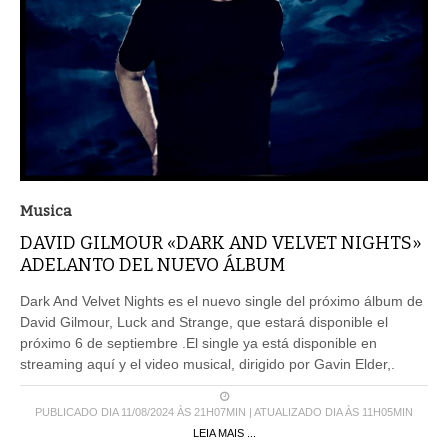
Musica
DAVID GILMOUR «DARK AND VELVET NIGHTS»
ADELANTO DEL NUEVO ÁLBUM
Dark And Velvet Nights es el nuevo single del próximo álbum de
David Gilmour, Luck and Strange, que estará disponible el
próximo 6 de septiembre .El single ya está disponible en
streaming aquí y el video musical, dirigido por Gavin Elder,.
PUBLICADO DIA 11/08/2024 ÀS 21H07MIN | ATUALIZADO DIA ÀS 11H05MIN
LEIA MAIS ...