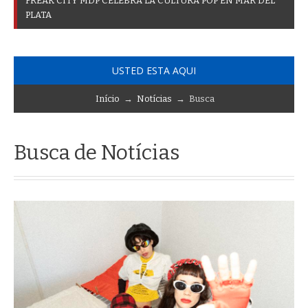
F
R
E
A
K
C
I
T
Y
M
D
P
C
E
L
E
B
R
A
L
A
C
U
L
T
U
R
A
P
O
P
E
N
M
A
R
D
E
L
P
L
A
T
A
USTED ESTA AQUI
Início
→
Notícias
→ Busca
Busca de Notícias