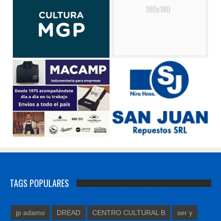
TAGS POPULARES
jp adamo
DREAD
CENTRO CULTURAL B
ser y