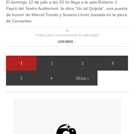
El domingo 12 de julio a las 20 hs llega a la sala Roberto J.
Payró del Teatro Auditorium, la obra “Un tal Quijote”, una puesta
de humor de Marcel Tomás y Susana Lloret, basada en la pieza
de Cervantes.
PUBLICADO DIA 29/06/2026 ÀS 00H11MIN
LEIA MAIS ...
1
2
3
4
5
Última »