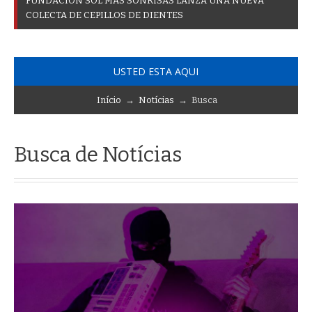
F
U
N
D
A
C
I
Ó
N
S
O
L
M
Á
S
S
O
N
R
I
S
A
S
L
A
N
Z
A
U
N
A
N
U
E
V
A
C
O
L
E
C
T
A
D
E
C
E
P
I
L
L
O
S
D
E
D
I
E
N
T
E
S
USTED ESTA AQUI
Início
→
Notícias
→ Busca
Busca de Notícias