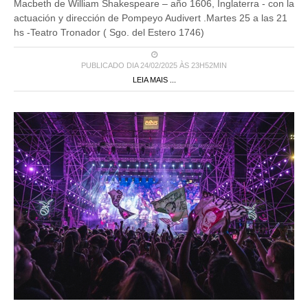
Macbeth de William Shakespeare – año 1606, Inglaterra - con la
actuación y dirección de Pompeyo Audivert .Martes 25 a las 21
hs -Teatro Tronador ( Sgo. del Estero 1746)
PUBLICADO DIA 24/02/2025 ÀS 23H52MIN
LEIA MAIS ...