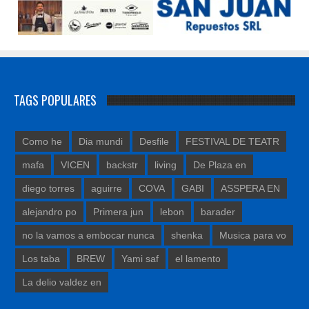
TAGS POPULARES
Como he
Dia mundi
Desfile
FESTIVAL DE TEATR
mafa
VICEN
backstr
living
De Plaza en
diego torres
aguirre
COVA
GABI
ASSPERA EN
alejandro po
Primera jun
lebon
barader
no la vamos a embocar nunca
shenka
Musica para vo
Los taba
BREW
Yami saf
el lamento
La delio valdez en