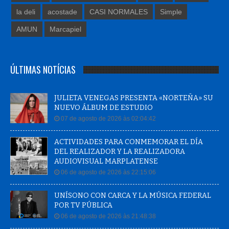
la deli
acostade
CASI NORMALES
Simple
AMUN
Marcapiel
ÚLTIMAS NOTÍCIAS
JULIETA VENEGAS PRESENTA «NORTEÑA» SU
NUEVO ÁLBUM DE ESTUDIO
07 de agosto de 2026 às 02:04:42
ACTIVIDADES PARA CONMEMORAR EL DÍA
DEL REALIZADOR Y LA REALIZADORA
AUDIOVISUAL MARPLATENSE
06 de agosto de 2026 às 22:15:06
UNÍSONO CON CARCA Y LA MÚSICA FEDERAL
POR TV PÚBLICA
06 de agosto de 2026 às 21:48:38