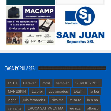
TAGS POPULARES
ESTR
Caravan
mold
semblan
SERIOUS PHIL
MANESKIN
La orej
Los amados
total m
la lou
legen
julio fernandez
Nito me
misa re
la h no
cervante
ERUCA SATIVA EN MA
leo rizzi
alfonso