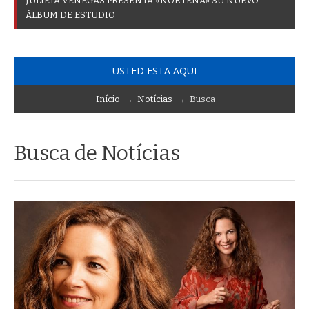
J
U
L
I
E
T
A
V
E
N
E
G
A
S
P
R
E
S
E
N
T
A
«
N
O
R
T
E
Ñ
A
»
S
U
N
U
E
V
O
Á
L
B
U
M
D
E
E
S
T
U
D
I
O
USTED ESTA AQUI
Início
→
Notícias
→ Busca
Busca de Notícias