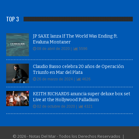
TOP 3
JP SAXE lanza If The World Was Ending ft.
Evaluna Montaner
08 de abril de 2020 |
5596
Claudio Basso celebra 20 años de Operación
Triunfo en Mar del Plata
26 de marzo de 2024 |
4626
KEITH RICHARDS anuncia super deluxe box set
Live at the Hollywood Palladium
02 de octubre de 2020 |
4321
© 2026 - Notas Del Mar - Todos los Derechos Reservados |