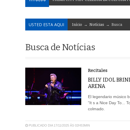
USTED ESTA AQUI
Início
→
Notícias
→ Busca
Busca de Notícias
Recitales
BILLY IDOL BRI
ARENA
El legendario músico b
“It s a Nice Day To... 
colmado.
PUBLICADO DIA 17/11/2025 ÀS 02H53MIN