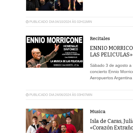
PUBLICADO DIA 04/10/2024 ÀS 02H11MIN
Recitales
ENNIO MORRICO
LAS PELICULAS»
Sábado 3 de agosto a l
concierto Ennio Morric
Aeropuertos Argentina 
PUBLICADO DIA 24/06/2024 ÀS 03H07MIN
Musica
Isla de Caras, Ju
«Corazón Extrañ