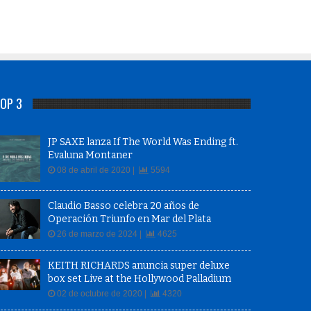
OP 3
JP SAXE lanza If The World Was Ending ft.
Evaluna Montaner
08 de abril de 2020 |
5594
Claudio Basso celebra 20 años de
Operación Triunfo en Mar del Plata
26 de marzo de 2024 |
4625
KEITH RICHARDS anuncia super deluxe
box set Live at the Hollywood Palladium
02 de octubre de 2020 |
4320