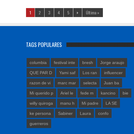
1
2
3
4
5
Última »
TAGS POPULARES
columbia
festival inte
bresh
Jorge araujo
QUE PAR D
Yami saf
Los ran
influencer
razon de vi
marc mar
selecta
Juan ba
Mi querido p
Ariel le
fede m
kancino
bie
willy quiroga
manu h
Mi padre
LA SE
ke persona
Sabiner
Laura
confo
guerreros