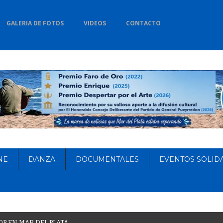
GALERIA DE FOTOS
VIDEOS
CONTACTO
NE
DANZA
DOCUMENTALES
EVENTOS SOLID
O
P
E
N
M
A
R
D
E
L
P
L
A
T
A