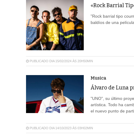
«Rock Barrial Tip
"Rock barrial tipo cou
baldíos de una películ
PUBLICADO DIA 15/02/2024 ÀS 20H50MIN
Musica
Álvaro de Luna 
"UNO", su último proye
artística. Todo ha ca
el nuevo punto de part
PUBLICADO DIA 14/10/2023 ÀS 03H02MIN