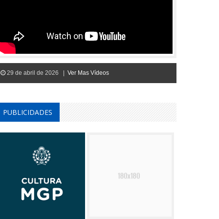
29 de abril de 2026 |
Ver Mas Vídeos
PUBLICIDADES