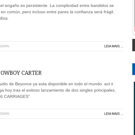
el engaño es persistente. La complicidad entre bandidos se
 en común, pero incluso entre pares la confianza será frágil,
iza.
H06MIN
LEIA MAIS ...
 COWBOY CARTER
udio de Beyonce ya esta disponible en todo el mundo. act ii
oy tras el exitoso lanzamiento de dos singles principales,
16 CARRIAGES"
H05MIN
LEIA MAIS ...