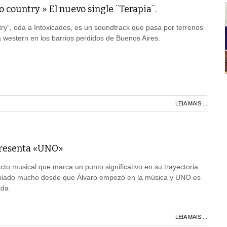
o country » El nuevo single ¨Terapia¨.
ntry", oda a Intoxicados, es un soundtrack que pasa por terrenos
a western en los barrios perdidos de Buenos Aires.
LEIA MAIS ...
presenta «UNO»
cto musical que marca un punto significativo en su trayectoria
mbiado mucho desde que Álvaro empezó en la música y UNO es
ida
LEIA MAIS ...