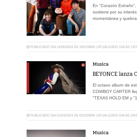
En “Corazón Extraño”, 
sostiene por su interés
momentánea y quebrad
PUBLICADO DIA 14/06/2024 ÀS 19H33MIN | ATUALIZADO DIA ÀS 12
Musica
BEYONCE lanza
El octavo album de est
COWBOY CARTER llega h
"TEXAS HOLD EM y "
PUBLICADO DIA 01/04/2024 ÀS 02H20MIN | ATUALIZADO DIA ÀS 16
Musica