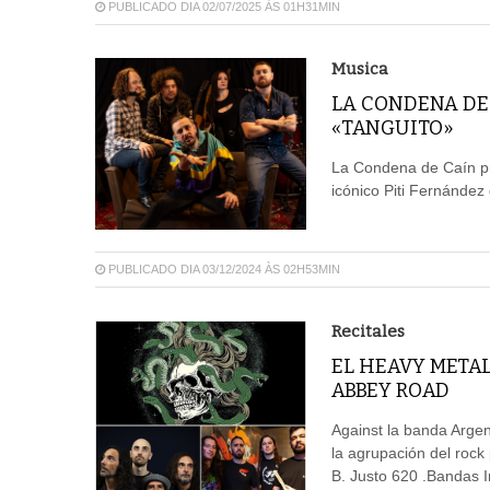
PUBLICADO DIA 02/07/2025 ÀS 01H31MIN
Musica
LA CONDENA DE
«TANGUITO»
La Condena de Caín pre
icónico Piti Fernández 
PUBLICADO DIA 03/12/2024 ÀS 02H53MIN
Recitales
EL HEAVY METAL
ABBEY ROAD
Against la banda Argen
la agrupación del rock
B. Justo 620 .Bandas I