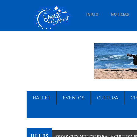
INICIO
NOTICIAS
BALLET
EVENTOS
CULTURA
CI
TITULOS
F
R
E
A
K
C
I
T
Y
M
D
P
C
E
L
E
B
R
A
L
A
C
U
L
T
U
R
A
P