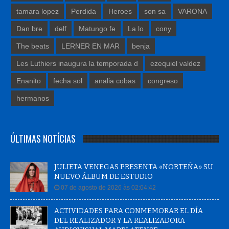
tamara lopez
Perdida
Heroes
son sa
VARONA
Dan bre
delf
Matungo fe
La lo
cony
The beats
LERNER EN MAR
benja
Les Luthiers inaugura la temporada d
ezequiel valdez
Enanito
fecha sol
analia cobas
congreso
hermanos
ÚLTIMAS NOTÍCIAS
JULIETA VENEGAS PRESENTA «NORTEÑA» SU
NUEVO ÁLBUM DE ESTUDIO
07 de agosto de 2026 às 02:04:42
ACTIVIDADES PARA CONMEMORAR EL DÍA
DEL REALIZADOR Y LA REALIZADORA
AUDIOVISUAL MARPLATENSE