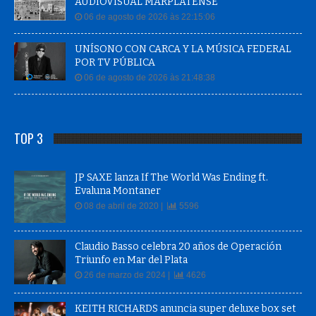
06 de agosto de 2026 às 22:15:06
UNÍSONO CON CARCA Y LA MÚSICA FEDERAL
POR TV PÚBLICA
06 de agosto de 2026 às 21:48:38
TOP 3
JP SAXE lanza If The World Was Ending ft.
Evaluna Montaner
08 de abril de 2020 |
5596
Claudio Basso celebra 20 años de Operación
Triunfo en Mar del Plata
26 de marzo de 2024 |
4626
KEITH RICHARDS anuncia super deluxe box set
Live at the Hollywood Palladium