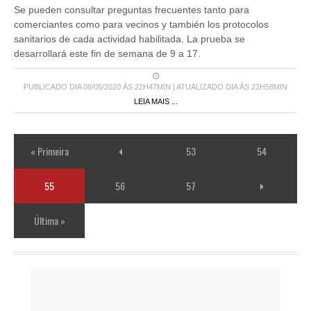
comerciantes como para vecinos y también los protocolos
sanitarios de cada actividad habilitada. La prueba se
desarrollará este fin de semana de 9 a 17.
PUBLICADO DIA 08/05/2020 ÀS 22H47MIN | ATUALIZADO DIA ÀS 22H58MIN
LEIA MAIS ...
« Primeira
53
54
55
56
57
Última »