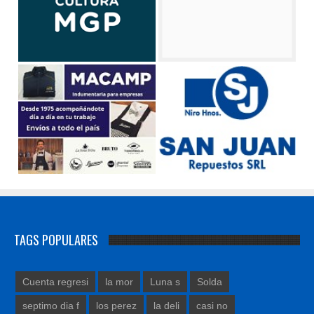
TAGS POPULARES
Cuenta regresi
la mor
Luna s
Solda
septimo dia f
los perez
la deli
casi no