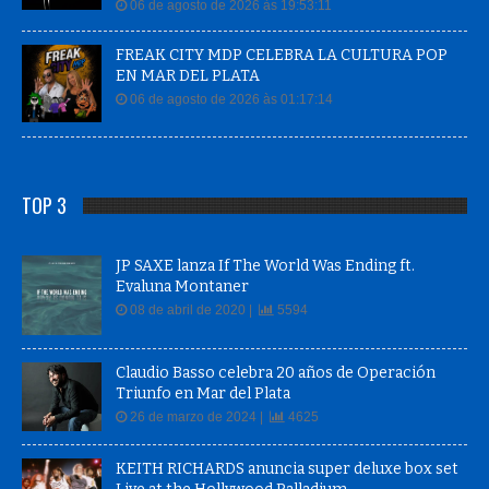
06 de agosto de 2026 às 19:53:11
FREAK CITY MDP CELEBRA LA CULTURA POP
EN MAR DEL PLATA
06 de agosto de 2026 às 01:17:14
TOP 3
JP SAXE lanza If The World Was Ending ft.
Evaluna Montaner
08 de abril de 2020 |
5594
Claudio Basso celebra 20 años de Operación
Triunfo en Mar del Plata
26 de marzo de 2024 |
4625
KEITH RICHARDS anuncia super deluxe box set