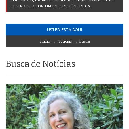
«
L
A
V
A
R
G
A
S
,
U
N
M
U
S
I
C
A
L
S
O
B
R
E
C
H
A
V
E
L
A
»
V
U
E
L
V
E
A
L
T
E
A
T
R
O
A
U
D
I
T
O
R
I
U
M
E
N
F
U
N
C
I
Ó
N
Ú
N
I
C
A
USTED ESTA AQUI
Início
→
Notícias
→ Busca
Busca de Notícias