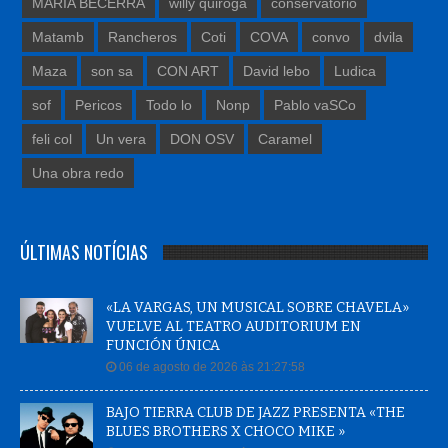
MARIA BECERRA
willy quiroga
conservatorio
Matamb
Rancheros
Coti
COVA
convo
dvila
Maza
son sa
CON ART
David lebo
Ludica
sof
Pericos
Todo lo
Nonp
Pablo vaSCo
feli col
Un vera
DON OSV
Caramel
Una obra redo
ÚLTIMAS NOTÍCIAS
«LA VARGAS, UN MUSICAL SOBRE CHAVELA»
VUELVE AL TEATRO AUDITORIUM EN
FUNCIÓN ÚNICA
06 de agosto de 2026 às 21:27:58
BAJO TIERRA CLUB DE JAZZ PRESENTA «THE
BLUES BROTHERS X CHOCO MIKE »