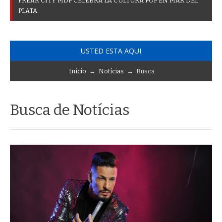
F
R
E
A
K
C
I
T
Y
M
D
P
C
E
L
E
B
R
A
L
A
C
U
L
T
U
R
A
P
O
P
E
N
M
A
R
D
E
L
P
L
A
T
A
USTED ESTA AQUI
Início
→
Notícias
→ Busca
Busca de Notícias