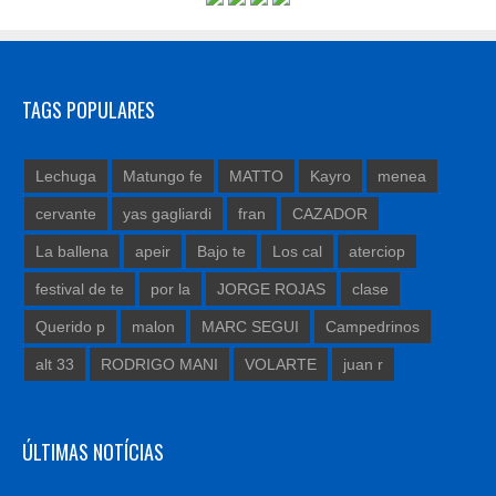
TAGS POPULARES
Lechuga
Matungo fe
MATTO
Kayro
menea
cervante
yas gagliardi
fran
CAZADOR
La ballena
apeir
Bajo te
Los cal
aterciop
festival de te
por la
JORGE ROJAS
clase
Querido p
malon
MARC SEGUI
Campedrinos
alt 33
RODRIGO MANI
VOLARTE
juan r
ÚLTIMAS NOTÍCIAS