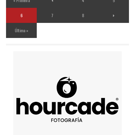
« Primeira
4
5
6
7
8
Última »