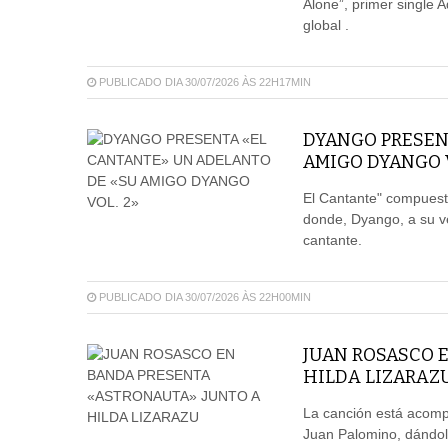
Alone”, primer single 
global .
PUBLICADO DIA 30/07/2026 ÀS 22H17MIN
DYANGO PRESEN
AMIGO DYANGO V
El Cantante" compuest
donde, Dyango, a su vez
cantante.
PUBLICADO DIA 30/07/2026 ÀS 22H00MIN
JUAN ROSASCO 
HILDA LIZARAZ
La canción está acompa
Juan Palomino, dándol