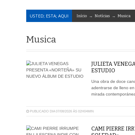
USTED; ESTA; AQUI
Início
→
Notícias
→
Musica
Musica
JULIETA VENEG
ESTUDIO
Una obra de doce canci
adentrarse de lleno en
mirada contemporánea,
PUBLICADO DIA 07/08/2026 ÀS 02H04MIN
CAMI PIERRE IR