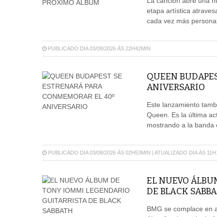
La canción abre una n
etapa artística atrave
cada vez más personal
PUBLICADO DIA 03/08/2026 ÀS 22H42MIN
QUEEN BUDAPES
ANIVERSARIO
Este lanzamiento tambi
Queen. Es la última ac
mostrando a la banda 
PUBLICADO DIA 03/08/2026 ÀS 02H53MIN | ATUALIZADO DIA ÀS 11
EL NUEVO ÁLBU
DE BLACK SABB
BMG se complace en an