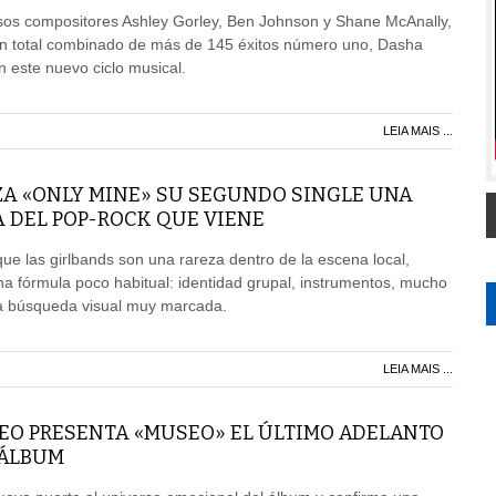
osos compositores Ashley Gorley, Ben Johnson y Shane McAnally,
n total combinado de más de 145 éxitos número uno, Dasha
n este nuevo ciclo musical.
LEIA MAIS ...
A «ONLY MINE» SU SEGUNDO SINGLE UNA
 DEL POP-ROCK QUE VIENE
e las girlbands son una rareza dentro de la escena local,
na fórmula poco habitual: identidad grupal, instrumentos, mucho
a búsqueda visual muy marcada.
LEIA MAIS ...
EO PRESENTA «MUSEO» EL ÚLTIMO ADELANTO
 ÁLBUM