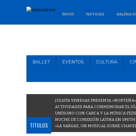
INICIO
NOTICIAS
GALERIA D
BALLET
EVENTOS
CULTURA
CI
JULIETA VENEGAS PRESENTA «NORTEÑA»
ACTIVIDADES PARA CONMEMORAR EL DÍA
UNÍSONO CON CARCA Y LA MÚSICA FEDE
NOCHE DE CONEXIÓN LATINA EN SMITH
TITULOS
«LA VARGAS, UN MUSICAL SOBRE CHAVE