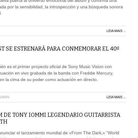
ueva puerta al universo emocional del álbum y confirma una
sada por la sensibilidad, la introspección y una búsqueda sonora
.
LEIA MAIS ...
T SE ESTRENARÁ PARA CONMEMORAR EL 40º
én es el primer proyecto oficial de Sony Music Vision con
tuación en vivo grabada de la banda con Freddie Mercury,
en la cima de su poder como actuación en directo.
H14MIN
LEIA MAIS ...
M DE TONY IOMMI LEGENDARIO GUITARRISTA
ATH
unciar el lanzamiento mundial de «From The Dark,» “World