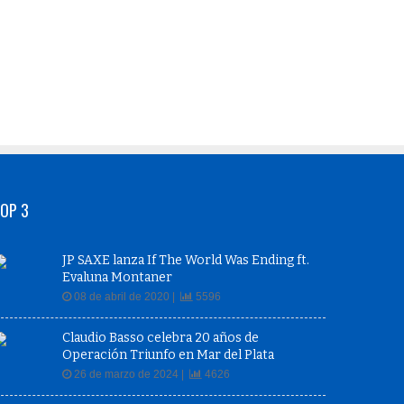
OP 3
JP SAXE lanza If The World Was Ending ft.
Evaluna Montaner
08 de abril de 2020 |
5596
Claudio Basso celebra 20 años de
Operación Triunfo en Mar del Plata
26 de marzo de 2024 |
4626