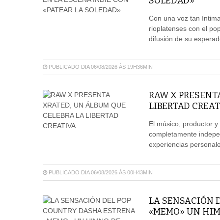
SOLEDAD»
Con una voz tan íntima
rioplatenses con el pop
difusión de su espera
PUBLICADO DIA 06/08/2026 ÀS 19H36MIN
RAW X PRESENT
LIBERTAD CREAT
El músico, productor y
completamente independ
experiencias personales
PUBLICADO DIA 06/08/2026 ÀS 00H43MIN
LA SENSACIÓN 
«MEMO» UN HIM