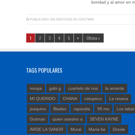
bondad y al amor en me
PUBLICADO DIA 29/07/2026 ÀS 23H27MIN
1
2
3
4
5
Última »
TAGS POPULARES
nonpa
gabi g
cuarteto de nos
la amante
MI QUERIDO
CHANA
catupecu
La resaca
joaquino
Blades
rapsodia
99 mo
Los tabal
Gutman
quien asesino a
SEVEN KAYNE
ARDE LA SANGR
Mural
Maria be
Drexle