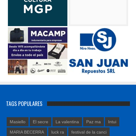
TAGS POPULARES
Masiello
El secre
La valentina
Paz ma
Intui
MARIA BECERRA
luck ra
festival de la canci