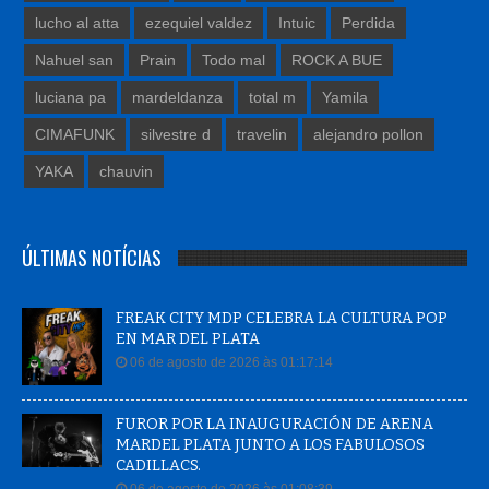
lucho al atta
ezequiel valdez
Intuic
Perdida
Nahuel san
Prain
Todo mal
ROCK A BUE
luciana pa
mardeldanza
total m
Yamila
CIMAFUNK
silvestre d
travelin
alejandro pollon
YAKA
chauvin
ÚLTIMAS NOTÍCIAS
FREAK CITY MDP CELEBRA LA CULTURA POP
EN MAR DEL PLATA
06 de agosto de 2026 às 01:17:14
FUROR POR LA INAUGURACIÓN DE ARENA
MARDEL PLATA JUNTO A LOS FABULOSOS
CADILLACS.
06 de agosto de 2026 às 01:08:39