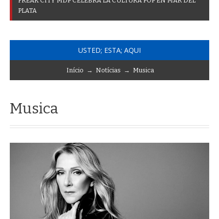
F
R
E
A
K
C
I
T
Y
M
D
P
C
E
L
E
B
R
A
L
A
C
U
L
T
U
R
A
P
O
P
E
N
M
A
R
D
E
L
P
L
A
T
A
USTED; ESTA; AQUI
Início
→
Notícias
→
Musica
Musica