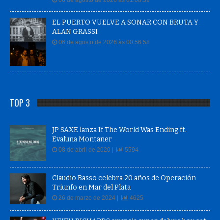
EL PUERTO VUELVE A SONAR CON BRUTA Y
ALAN GRASSI
06 de agosto de 2026 às 00:56:58
TOP 3
JP SAXE lanza If The World Was Ending ft.
Evaluna Montaner
08 de abril de 2020 |
5594
Claudio Basso celebra 20 años de Operación
Triunfo en Mar del Plata
26 de marzo de 2024 |
4625