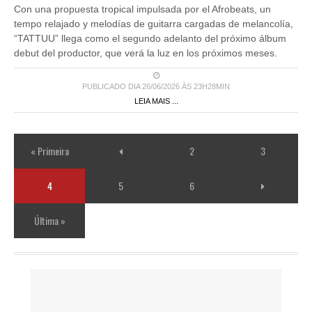
Con una propuesta tropical impulsada por el Afrobeats, un
tempo relajado y melodías de guitarra cargadas de melancolía,
“TATTUU” llega como el segundo adelanto del próximo álbum
debut del productor, que verá la luz en los próximos meses.
PUBLICADO DIA 26/06/2026 ÀS 23H28MIN
LEIA MAIS ...
« Primeira
2
3
4
5
6
Última »