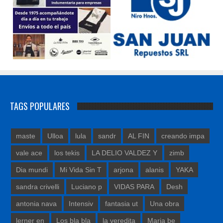
TAGS POPULARES
maste
Ulloa
lula
sandr
AL FIN
creando impa
vale ace
los tekis
LA DELIO VALDEZ Y
zimb
Dia mundi
Mi Vida Sin T
arjona
alanis
YAKA
sandra crivelli
Luciano p
VIDAS PARA
Desh
antonia nava
Intensiv
fantasia ut
Una obra
lerner en
Los bla bla
la veredita
Maria be