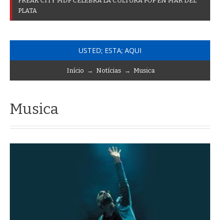
F
R
E
A
K
C
I
T
Y
M
D
P
C
E
L
E
B
R
A
L
A
C
U
L
T
U
R
A
P
O
P
E
N
M
A
R
D
E
L
P
L
A
T
A
USTED; ESTA; AQUI
Início
→
Notícias
→
Musica
Musica