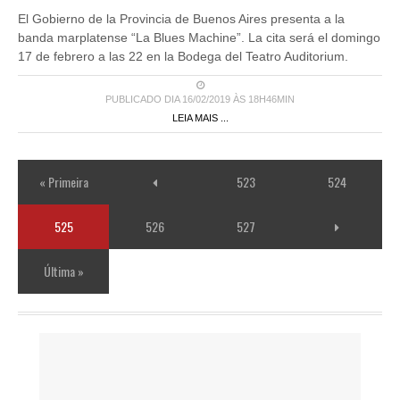
El Gobierno de la Provincia de Buenos Aires presenta a la
banda marplatense “La Blues Machine”. La cita será el domingo
17 de febrero a las 22 en la Bodega del Teatro Auditorium.
PUBLICADO DIA 16/02/2019 ÀS 18H46MIN
LEIA MAIS ...
« Primeira
523
524
525
526
527
Última »