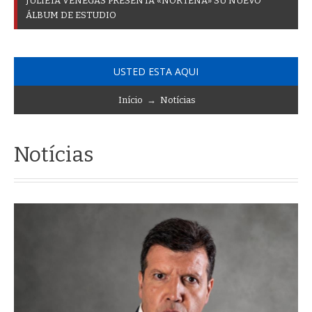
J
U
L
I
E
T
A
V
E
N
E
G
A
S
P
R
E
S
E
N
T
A
«
N
O
R
T
E
Ñ
A
»
S
U
N
U
E
V
O
Á
L
B
U
M
D
E
E
S
T
U
D
I
O
USTED ESTA AQUI
Início
→
Notícias
Notícias