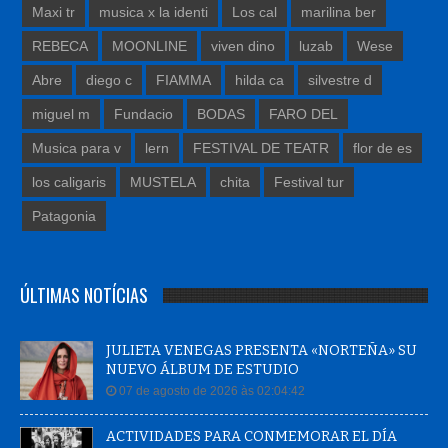
Maxi tr
musica x la identi
Los cal
marilina ber
REBECA
MOONLINE
viven dino
luzab
Wese
Abre
diego c
FIAMMA
hilda ca
silvestre d
miguel m
Fundacio
BODAS
FARO DEL
Musica para v
lern
FESTIVAL DE TEATR
flor de es
los caligaris
MUSTELA
chita
Festival tur
Patagonia
ÚLTIMAS NOTÍCIAS
JULIETA VENEGAS PRESENTA «NORTEÑA» SU
NUEVO ÁLBUM DE ESTUDIO
07 de agosto de 2026 às 02:04:42
ACTIVIDADES PARA CONMEMORAR EL DÍA