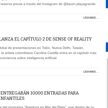
e reserva previa a través del Instagram de @baum.playagrande.
LEIA MAIS ...
LANZA EL CAPÍTULO 2 DE SENSE OF REALITY
obal de presentaciones en Tokio, Nueva Delhi, Taiwán,
 la artista colombiana Carolina Castilla entra en el capítulo más
onciencia sobre inteligencia artificial.
LEIA MAIS ...
 ENTREGARÁN 10.000 ENTRADAS PARA
INFANTILES
rte del programa “Aventura en Mar del Plata”, que dentro de su