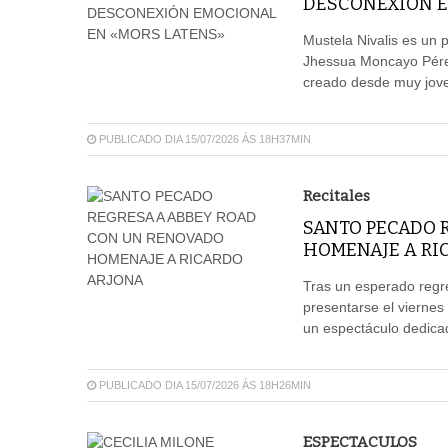
DESCONEXIÓN E
Mustela Nivalis es un p
Jhessua Moncayo Pérez
creado desde muy jov
PUBLICADO DIA 15/07/2026 ÀS 18H37MIN
Recitales
SANTO PECADO 
HOMENAJE A RI
Tras un esperado regre
presentarse el viernes
un espectáculo dedicad
PUBLICADO DIA 15/07/2026 ÀS 18H26MIN
ESPECTACULOS