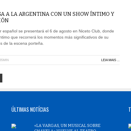
A A LA ARGENTINA CON UN SHOW ÍNTIMO Y
IÓN
r español se presentará el 6 de agosto en Niceto Club, donde
íntimo que recorrerá los momentos más significativos de su
os de la escena porteña.
H35MIN
LEIA MAIS ...
ÚLTIMAS NOTÍCIAS
T
«LA VARGAS, UN MUSICAL SOBRE