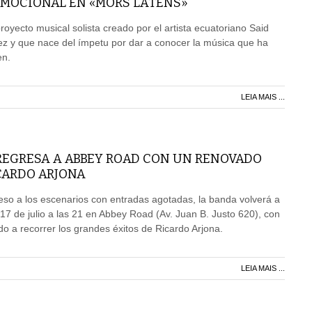
MOCIONAL EN «MORS LATENS»
royecto musical solista creado por el artista ecuatoriano Said
 y que nace del ímpetu por dar a conocer la música que ha
en.
LEIA MAIS ...
REGRESA A ABBEY ROAD CON UN RENOVADO
CARDO ARJONA
so a los escenarios con entradas agotadas, la banda volverá a
 17 de julio a las 21 en Abbey Road (Av. Juan B. Justo 620), con
o a recorrer los grandes éxitos de Ricardo Arjona.
LEIA MAIS ...