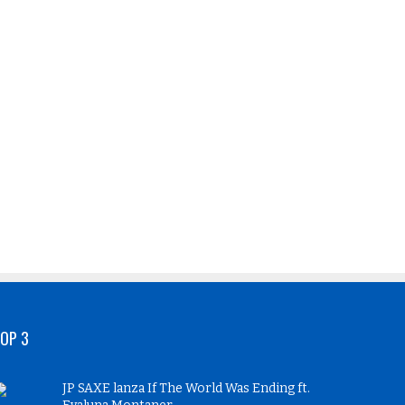
OP 3
JP SAXE lanza If The World Was Ending ft.