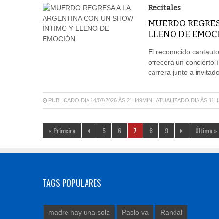
Recitales
MUERDO REGRES
LLENO DE EMOC
El reconocido cantauto
ofrecerá un concierto 
carrera junto a invitad
PUBLICADO DIA 14/07/2026 ÀS 21H49MIN | ATUALIZADO DIA ÀS 11
« Primeira
5
6
7
8
9
Última »
TAGS POPULARES
madre hay una sola
Pablo va
Randal