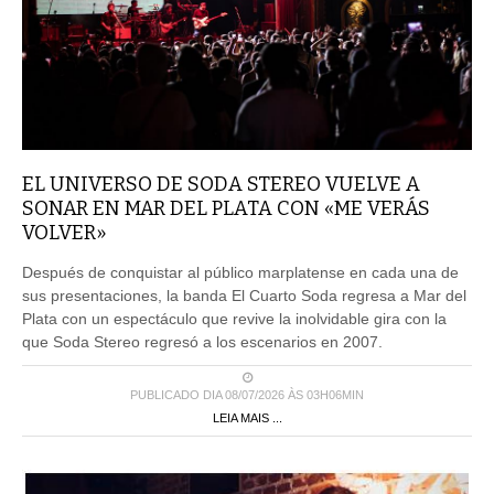
EL UNIVERSO DE SODA STEREO VUELVE A
SONAR EN MAR DEL PLATA CON «ME VERÁS
VOLVER»
Después de conquistar al público marplatense en cada una de
sus presentaciones, la banda El Cuarto Soda regresa a Mar del
Plata con un espectáculo que revive la inolvidable gira con la
que Soda Stereo regresó a los escenarios en 2007.
PUBLICADO DIA 08/07/2026 ÀS 03H06MIN
LEIA MAIS ...