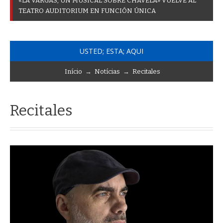
«
L
A
V
A
R
G
A
S
,
U
N
M
U
S
I
C
A
L
S
O
B
R
E
C
H
A
V
E
L
A
»
V
U
E
L
V
E
A
L
T
E
A
T
R
O
A
U
D
I
T
O
R
I
U
M
E
N
F
U
N
C
I
Ó
N
Ú
N
I
C
A
USTED; ESTA; AQUI
Início
→
Notícias
→
Recitales
Recitales