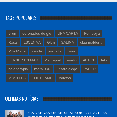
TAGS POPULARES
Brun
coronados de glo
UNA CARTA
Pompeya
Rosa
ESCENA A
Glen
SALINA
clau maldona
Mila Mane
sauda
juana la
twee
LERNER EN MAR
Marcapiel
avello
AL FIN
Teta
bajo terapia
maraTON
Teatro ciego
PARED
MUSTELA
THE FLAME
Adictos
ÚLTIMAS NOTÍCIAS
«LA VARGAS, UN MUSICAL SOBRE CHAVELA»