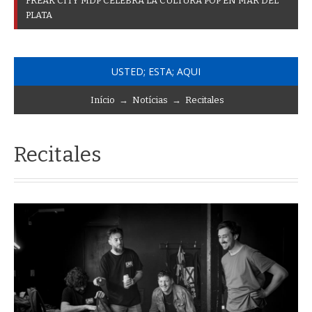
F
R
E
A
K
C
I
T
Y
M
D
P
C
E
L
E
B
R
A
L
A
C
U
L
T
U
R
A
P
O
P
E
N
M
A
R
D
E
L
P
L
A
T
A
USTED; ESTA; AQUI
Início
→
Notícias
→
Recitales
Recitales