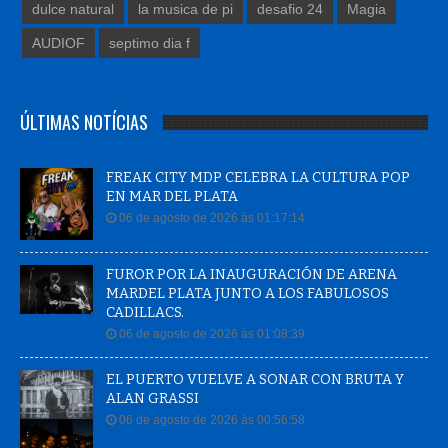
dulce natural
la musica de pi
desafio 24
Magia
AUDIOF
septimo dia f
ÚLTIMAS NOTÍCIAS
FREAK CITY MDP CELEBRA LA CULTURA POP
EN MAR DEL PLATA
06 de agosto de 2026 às 01:17:14
FUROR POR LA INAUGURACIÓN DE ARENA
MARDEL PLATA JUNTO A LOS FABULOSOS
CADILLACS.
06 de agosto de 2026 às 01:08:39
EL PUERTO VUELVE A SONAR CON BRUTA Y
ALAN GRASSI
06 de agosto de 2026 às 00:56:58