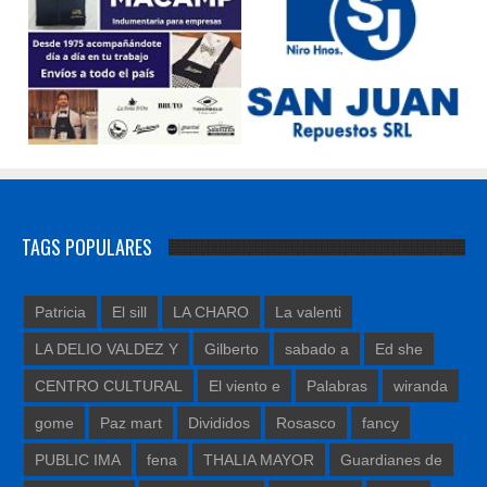
TAGS POPULARES
Patricia
El sill
LA CHARO
La valenti
LA DELIO VALDEZ Y
Gilberto
sabado a
Ed she
CENTRO CULTURAL
El viento e
Palabras
wiranda
gome
Paz mart
Divididos
Rosasco
fancy
PUBLIC IMA
fena
THALIA MAYOR
Guardianes de