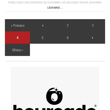
PUBLICADO DIA 23/06/2026 ÀS 01H43MIN | ATUALIZADO DIA ÀS 10H44MIN
LEIA MAIS ...
« Primeira
2
3
4
5
6
Última »