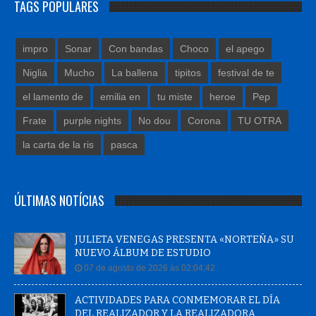
TAGS POPULARES
impro
Sonar
Con bandas
Choco
el apego
Niglia
Mucho
La ballena
tipitos
festival de te
el lamento de
emilia en
tu miste
heroe
Pep
Frate
purple nights
No dou
Corona
TU OTRA
la carta de la ris
pasca
ÚLTIMAS NOTÍCIAS
JULIETA VENEGAS PRESENTA «NORTEÑA» SU
NUEVO ÁLBUM DE ESTUDIO
07 de agosto de 2026 às 02:04:42
ACTIVIDADES PARA CONMEMORAR EL DÍA
DEL REALIZADOR Y LA REALIZADORA