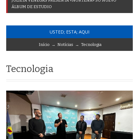
J
U
L
I
E
T
A
V
E
N
E
G
A
S
P
R
E
S
E
N
T
A
«
N
O
R
T
E
Ñ
A
»
S
U
N
U
E
V
O
Á
L
B
U
M
D
E
E
S
T
U
D
I
O
USTED; ESTA; AQUI
Início
→
Notícias
→
Tecnologia
Tecnologia