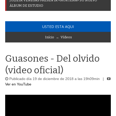
J
U
L
I
E
T
A
V
E
N
E
G
A
S
P
R
E
S
E
N
T
A
«
N
O
R
T
E
Ñ
A
»
S
U
N
U
E
V
O
Á
L
B
U
M
D
E
E
S
T
U
D
I
O
USTED ESTA AQUI
Início
→
Vídeos
Guasones - Del olvido
(video oficial)
Publicado día 19 de diciembre de 2018 a las 19h09min |
Ver en YouTube