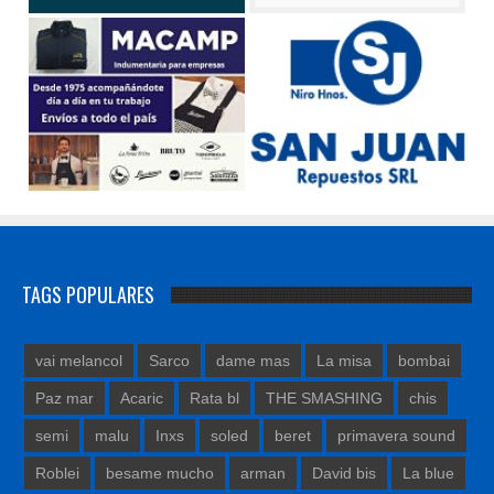
TAGS POPULARES
vai melancol
Sarco
dame mas
La misa
bombai
Paz mar
Acaric
Rata bl
THE SMASHING
chis
semi
malu
Inxs
soled
beret
primavera sound
Roblei
besame mucho
arman
David bis
La blue