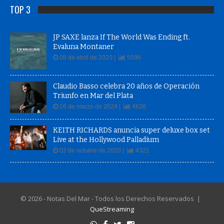
TOP 3
JP SAXE lanza If The World Was Ending ft.
Evaluna Montaner
08 de abril de 2020 |
5596
Claudio Basso celebra 20 años de Operación
Triunfo en Mar del Plata
26 de marzo de 2024 |
4626
KEITH RICHARDS anuncia super deluxe box set
Live at the Hollywood Palladium
02 de octubre de 2020 |
4321
© 2026 - Notas Del Mar - Todos los Derechos Reservados |
QueStreaming