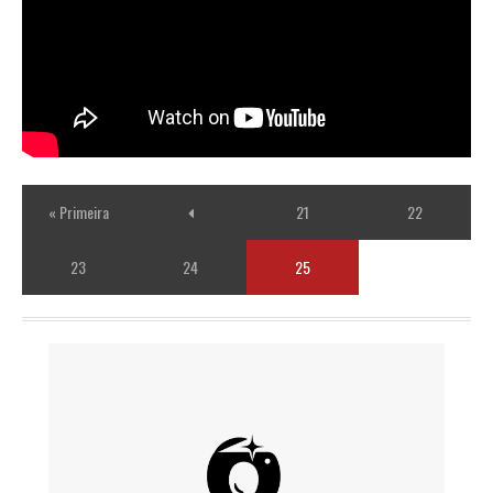
« Primeira
21
22
23
24
25