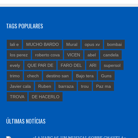
TAGS POPULARES
lali e
MUCHO BARDO
Mural
opus xv
bombai
los perez
roberto cova
VICEN
abel
candela
evely
QUE PAR DE
FARO DEL
ARI
supersol
trimo
chech
destino san
Bajo tera
Guns
Javier cala
Ruben
barraza
trou
Paz ma
TROVA
DE HACERLO
ÚLTIMAS NOTÍCIAS