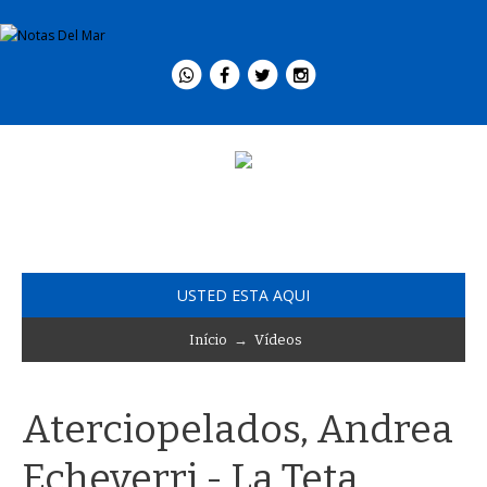
USTED ESTA AQUI
Início
→
Vídeos
Aterciopelados, Andrea
Echeverri - La Teta