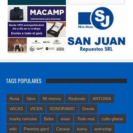
TAGS POPULARES
Rosa
Silos
99 monos
Redondo
ANTONIA
VACAS
VICEN
SONORAMIC
Drexle
marky ramone
Bebe
evan
Todo mal
culto gitano
wilo
Premios gard
Carava
tueny
astroclap