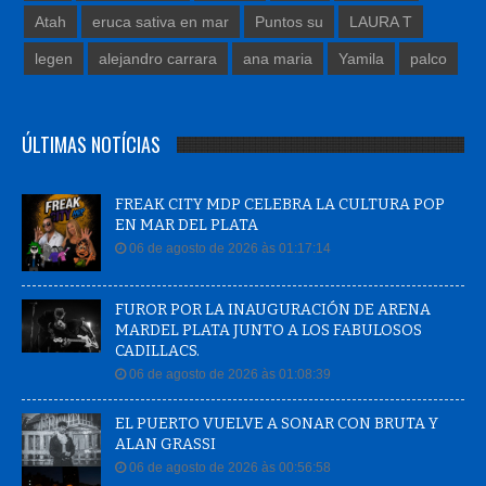
Atah
eruca sativa en mar
Puntos su
LAURA T
legen
alejandro carrara
ana maria
Yamila
palco
ÚLTIMAS NOTÍCIAS
FREAK CITY MDP CELEBRA LA CULTURA POP
EN MAR DEL PLATA
06 de agosto de 2026 às 01:17:14
FUROR POR LA INAUGURACIÓN DE ARENA
MARDEL PLATA JUNTO A LOS FABULOSOS
CADILLACS.
06 de agosto de 2026 às 01:08:39
EL PUERTO VUELVE A SONAR CON BRUTA Y
ALAN GRASSI
06 de agosto de 2026 às 00:56:58