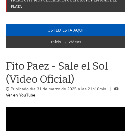
F
R
E
A
K
C
I
T
Y
M
D
P
C
E
L
E
B
R
A
L
A
C
U
L
T
U
R
A
P
O
P
E
N
M
A
R
D
E
L
P
L
A
T
A
USTED ESTA AQUI
Início
→
Vídeos
Fito Paez - Sale el Sol
(Video Oficial)
Publicado día 31 de marzo de 2025 a las 21h10min |
Ver en YouTube