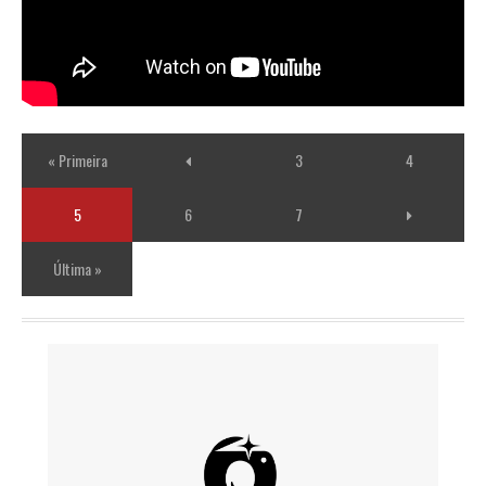
« Primeira
3
4
5
6
7
Última »