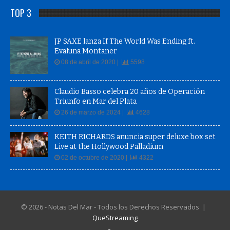
TOP 3
JP SAXE lanza If The World Was Ending ft.
Evaluna Montaner
08 de abril de 2020 |
5598
Claudio Basso celebra 20 años de Operación
Triunfo en Mar del Plata
26 de marzo de 2024 |
4628
KEITH RICHARDS anuncia super deluxe box set
Live at the Hollywood Palladium
02 de octubre de 2020 |
4322
© 2026 - Notas Del Mar - Todos los Derechos Reservados |
QueStreaming