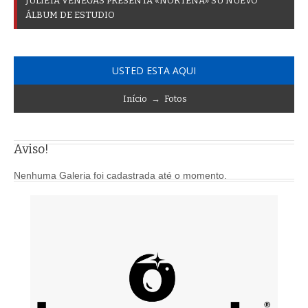
J
U
L
I
E
T
A
V
E
N
E
G
A
S
P
R
E
S
E
N
T
A
«
N
O
R
T
E
Ñ
A
»
S
U
N
U
E
V
O
Á
L
B
U
M
D
E
E
S
T
U
D
I
O
USTED ESTA AQUI
Início
→
Fotos
Aviso!
Nenhuma Galeria foi cadastrada até o momento.