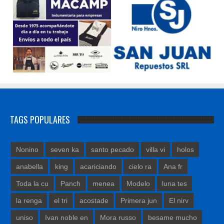
TAGS POPULARES
Nonino
seven ka
santo pecado
villa vi
holos
anabella
king
acariciando
cielo ra
Ana fr
Toda la cu
Panch
menea
Modelo
luna tes
la renga
el tri
acostade
Primera jun
El nirv
uniso
Ivan noble en
Mora russo
besame mucho